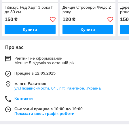
Гібіскус Ред Харт 3 роки h
Дейція Строберрі Філдс 2
Дере
до 80 см
року
різн
150
120
150
₴
₴
Купити
Купити
Про нас
Рейтинг не сформований
Менше 5 відгуків за останній рік
Працює з 12.05.2015
м. пгт. Ракитное
ул.Независимости, 84 , пгт. Ракитное, Україна
Контакти
Сьогодні працює з 10:00 до 19:00
Показати весь графік роботи