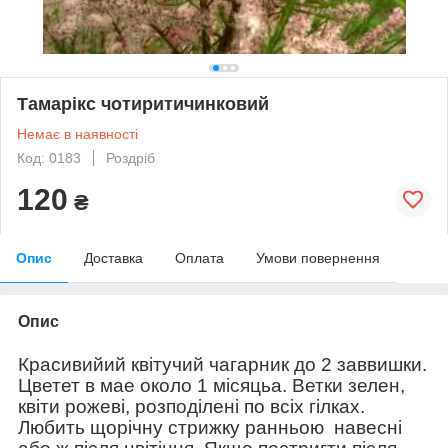
Тамарікс чотиритичинковий
Немає в наявності
Код: 0183
Роздріб
120
₴
Опис
Доставка
Оплата
Умови повернення
Опис
Красивий
ий квітучий чагарник до 2
заввишки.
Цветет в мае около
1
місяць
а
.
Ветки зелен
,
квіти рожеві, розподілені по всіх гілках.
Любить щорічну стрижку ранньою
навесні