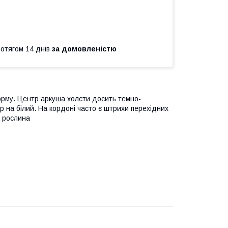
ротягом 14 днів
за домовленістю
орму. Центр аркуша холсти досить темно-
р на білий. На кордоні часто є штрихи перехідних
а рослина