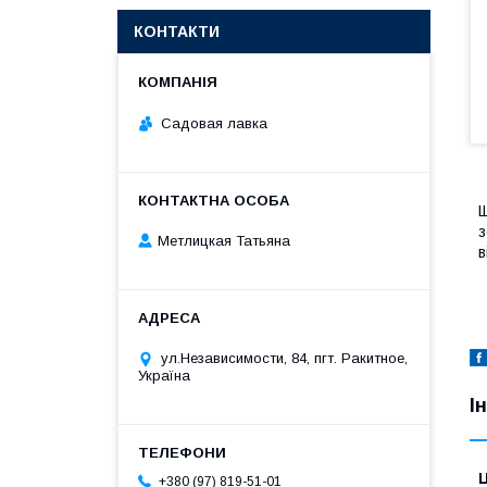
КОНТАКТИ
Садовая лавка
Щ
з
Метлицкая Татьяна
в
ул.Независимости, 84, пгт. Ракитное,
Україна
І
Ц
+380 (97) 819-51-01