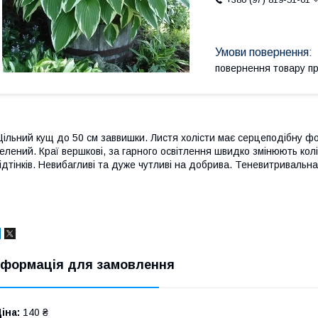
повернення товару п
ільний кущ до 50 см заввишки. Листя холісти має серцеподібну ф
елений. Краї вершкові, за гарного освітлення швидко змінюють колі
ідтінків. Невибагливі та дуже чутливі на добрива. Теневитривальн
нформація для замовлення
іна:
140 ₴