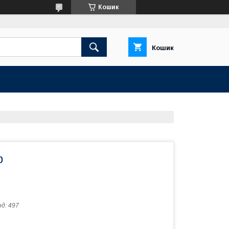
Кошик
Кошик
р
од:
497