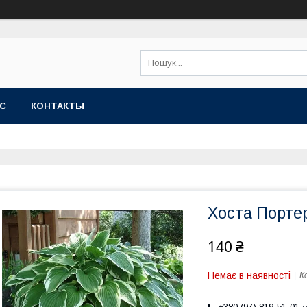
АС
КОНТАКТЫ
Хоста Порте
140 ₴
Немає в наявності
К
+380 (97) 819-51-01