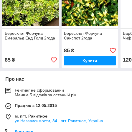
Бересклет Форчуна
Бересклет Форчуна
Барб
Емеральд Енд Голд 2года
Санспот 2года
Чиф 
85
₴
85
120
₴
Купити
Про нас
Рейтинг не сформований
Менше 5 відгуків за останній рік
Працює з 12.05.2015
м. пгт. Ракитное
ул.Независимости, 84 , пгт. Ракитное, Україна
Контакти