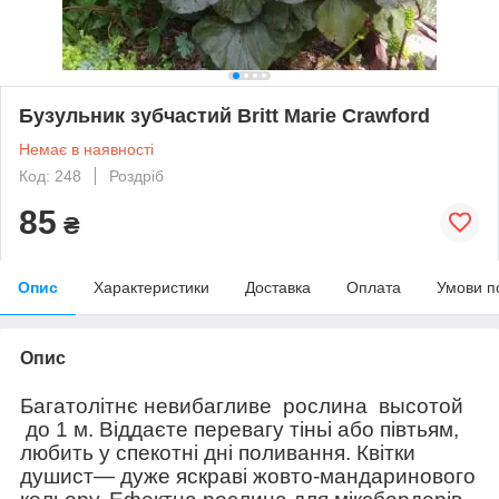
Бузульник зубчастий Britt Marie Crawford
Немає в наявності
Код: 248
Роздріб
85
₴
Опис
Характеристики
Доставка
Оплата
Умови п
Опис
Багатолітнє невибагливе
рослина
в
ысотой
до 1 м. Віддаєте перевагу тіньі або півтьям,
любить у спекотні дні поливання. Квітки
душист
— дуже яскраві жовто-мандаринового