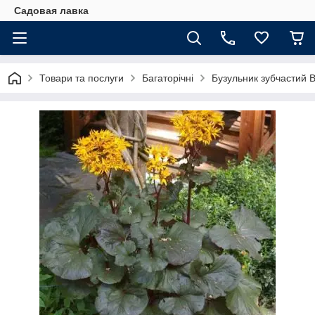
Садовая лавка
Товари та послуги
Багаторічні
Бузульник зубчастий Br