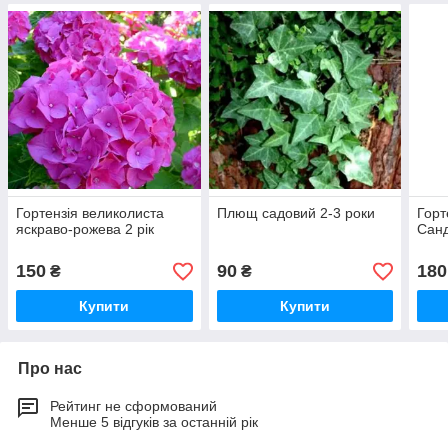
Гортензія великолиста
Плющ садовий 2-3 роки
Горт
яскраво-рожева 2 рік
Санд
150
90
180
₴
₴
Купити
Купити
Про нас
Рейтинг не сформований
Менше 5 відгуків за останній рік