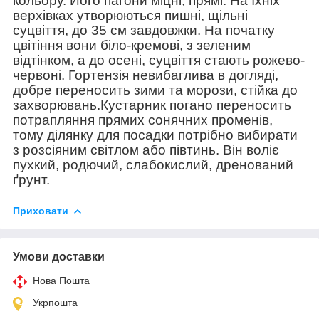
кольору. Його пагони міцні, прямі. На їхніх
верхівках утворюються пишні, щільні
суцвіття, до 35 см завдовжки. На початку
цвітіння вони біло-кремові, з зеленим
відтінком, а до осені, суцвіття стають рожево-
червоні. Гортензія невибаглива в догляді,
добре переносить зими та морози, стійка до
захворювань.Кустарник погано переносить
потрапляння прямих сонячних променів,
тому ділянку для посадки потрібно вибирати
з розсіяним світлом або півтинь. Він воліє
пухкий, родючий, слабокислий, дренований
ґрунт.
Приховати
Умови доставки
Нова Пошта
Укрпошта