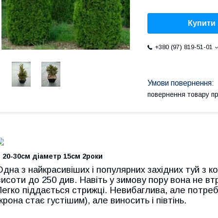
Купити
+380 (97) 819-51-01
повернення товару п
 20-30см діаметр 15см 2роки
Одна з найкрасивіших і популярних західних туй з ко
висоти до 250 див. Навіть у зимову пору вона не втр
Легко піддається стрижці. Невибаглива, але потреб
(крона стає густішим), але виносить і півтінь.