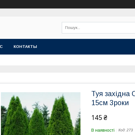
АС
КОНТАКТЫ
Туя західна 
15см 3роки
145 ₴
В наявності
Код:
273