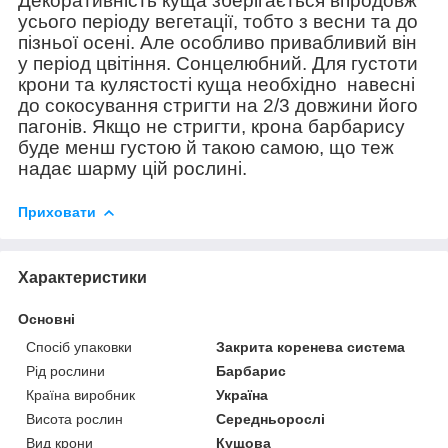
Декоративність куща зберігається впродовж
усього періоду вегетації, тобто з весни та до
пізньої осені. Але особливо привабливий він
у період цвітіння. Сонцелюбний. Для густоти
крони та кулястості куща необхідно
навесні
до сокосування стригти на 2/3 довжини його
пагонів. Якщо не стригти, крона барбарису
буде менш густою й такою самою, що теж
надає шарму цій рослині.
Приховати
Характеристики
Основні
Спосіб упаковки
Закрита коренева система
Рід рослини
Барбарис
Країна виробник
Україна
Висота рослин
Середньорослі
Вид крони
Кущова