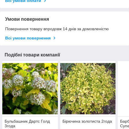
Всі умови оплати
Умови повернення
Повернення товару впродовж 14 днів за домовленістю
Всі умови повернення
Подібні товари компанії
Бульбашник Дартс Голд
Бірючина золотиста 2года
Барб
3года
Супе