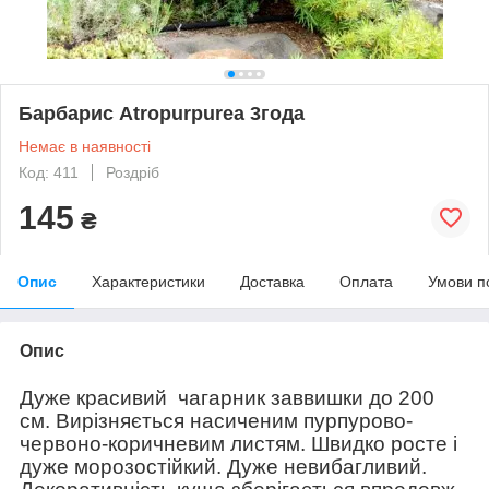
Барбарис Atropurpurea 3года
Немає в наявності
Код: 411
Роздріб
145
₴
Опис
Характеристики
Доставка
Оплата
Умови п
Опис
Дуже красивий
чагарник заввишки до 200
см.
Вирізняється насиченим пурпурово-
червоно-коричневим листям.
Швидко росте і
дуже морозостійкий. Дуже невибагливий.