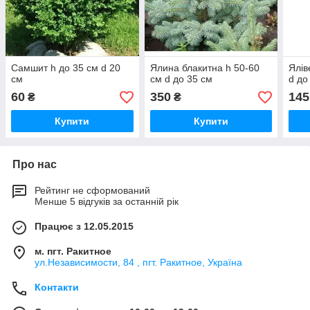
Самшит h до 35 см d 20
Ялина блакитна h 50-60
Ялів
см
см d до 35 см
d до
60
350
145
₴
₴
Купити
Купити
Про нас
Рейтинг не сформований
Менше 5 відгуків за останній рік
Працює з 12.05.2015
м. пгт. Ракитное
ул.Независимости, 84 , пгт. Ракитное, Україна
Контакти