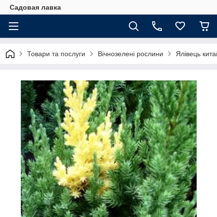
Садовая лавка
Товари та послуги
Вічнозелені рослини
Ялівець кита