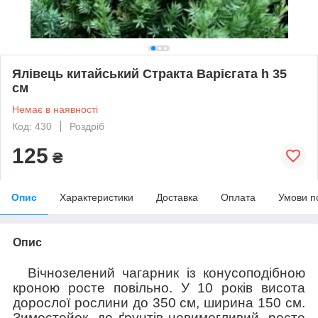
Ялівець китайський Стракта Варієгата h 35
см
Немає в наявності
Код: 430
Роздріб
125
₴
Опис
Характеристики
Доставка
Оплата
Умови п
Опис
Вічнозелений чагарник із конусоподібною
кроною росте повільно. У 10 років висота
дорослої рослини до 350 см, ширина 150 см.
Зимостойок, до ґрунтів невимогливий, росте