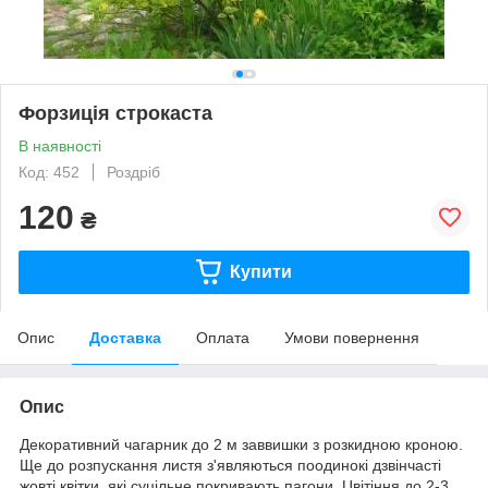
Форзиція строкаста
В наявності
Код: 452
Роздріб
120
₴
Купити
Опис
Доставка
Оплата
Умови повернення
Опис
Декоративний чагарник до 2 м заввишки з розкидною кроною.
Ще до розпускання листя з'являються поодинокі дзвінчасті
жовті квітки, які суцільне покривають пагони. Цвітіння до 2-3