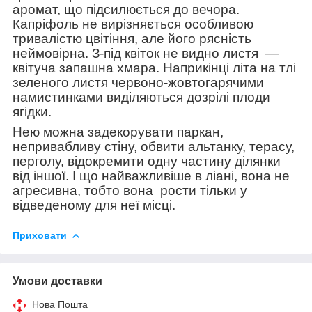
аромат, що підсилюється до вечора.
Капріфоль не вирізняється особливою
тривалістю цвітіння, але його рясність
неймовірна. З-під квіток не видно листя
—
квітуча запашна хмара. Наприкінці літа на тлі
зеленого листя червоно-жовтогарячими
намистинками виділяються дозрілі плоди
ягідки.
Нею можна задекорувати паркан,
непривабливу стіну, обвити альтанку, терасу,
перголу, відокремити одну частину ділянки
від іншої. І що найважливіше в ліані, вона не
агресивна, тобто вона
рости тільки у
відведеному для неї місці.
Приховати
Умови доставки
Нова Пошта