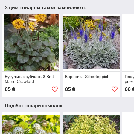
З цим товаром також замовляють
Бузульник зубчастий Britt
Вероника Silberteppich
Гвоз
Marie Crawford
рож
85
85
60
₴
₴
Подібні товари компанії