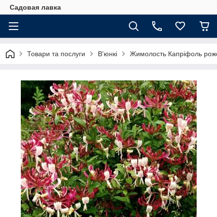
Садовая лавка
Товари та послуги
В'юнкі
Жимолость Капріфоль рож