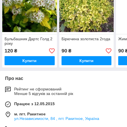
Бульбашник Дартс Голд 2
Бірючина золотиста 2года
Жимо
року
120
90
90
₴
₴
Купити
Купити
Про нас
Рейтинг не сформований
Менше 5 відгуків за останній рік
Працює з 12.05.2015
м. пгт. Ракитное
ул.Независимости, 84 , пгт. Ракитное, Україна