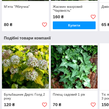
М'ята "Яблучна"
Жасмин махровий
Дзві
"Чарівність"
160
₴
80
65
₴
Купити
Подібні товари компанії
Бульбашник Дартс Голд 2
Плющ садовий 1 рік
Тіс 
року
3 ро
120
70
150
₴
₴