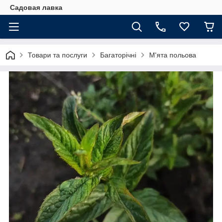
Садовая лавка
Товари та послуги
Багаторічні
М'ята польова