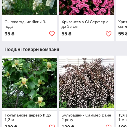
Сніговагодник білий 3-
Хризантема Сі Серфер d
Хри
года
до 35 см
світ
95
55
55
₴
₴
Подібні товари компанії
Тюльпанове дерево h до
Бульбашник Саммер Вайн
Туя 
1,2 м
2 року
1 м 