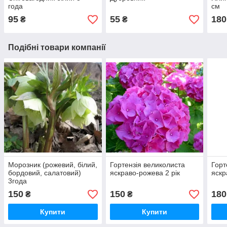
года
см
95
55
180
₴
₴
Подібні товари компанії
Морозник (рожевий, білий,
Гортензія великолиста
Горт
бордовий, салатовий)
яскраво-рожева 2 рік
яскр
3года
150
150
180
₴
₴
Купити
Купити