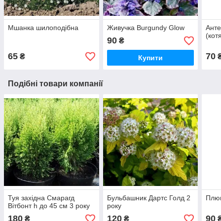
Мшанка шилоподібна
Живучка Burgundy Glow
Анте
(кот
90
₴
65
70
₴
Купити
Подібні товари компанії
Туя західна Смарагд
Бульбашник Дартс Голд 2
Плющ
Вітбонт h до 45 см 3 року
року
180
120
90
₴
₴